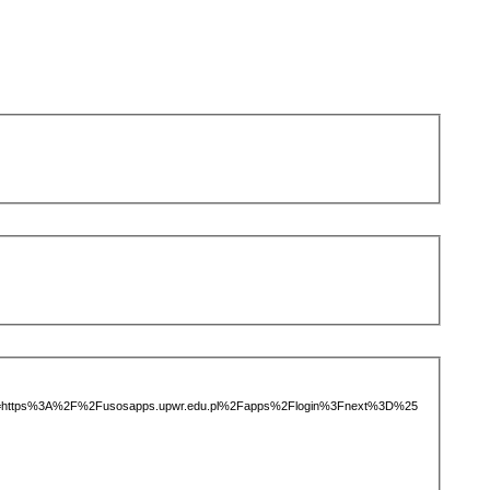
rvice=https%3A%2F%2Fusosapps.upwr.edu.pl%2Fapps%2Flogin%3Fnext%3D%25