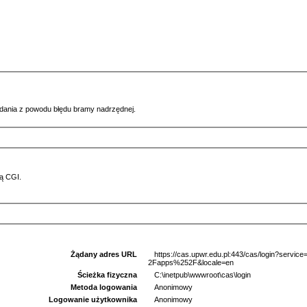
ądania z powodu błędu bramy nadrzędnej.
ą CGI.
Żądany adres URL
https://cas.upwr.edu.pl:443/cas/login?se
2Fapps%252F&locale=en
Ścieżka fizyczna
C:\inetpub\wwwroot\cas\login
Metoda logowania
Anonimowy
Logowanie użytkownika
Anonimowy