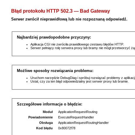
Błąd protokołu HTTP 502.3 — Bad Gateway
Serwer zwrócił nieprawidłową lub nie rozpoznaną odpowiedź.
Najbardziej prawdopodobne przyczyny:
Aplikacja CGI nie zwróciła prawidłowego zestawu błędów HTTP.
Serwer pełniący rolę serwera proxy lub bramy nie mógł przetworzyć ż
Możliwe sposoby rozwiązania problemu:
Uruchom narzędzie DebugDiag i spróbuj rozwiązać problemy z aplikacj
Ustal, czy za ten błąd odpowiedzialny jest serwer proxy lub bramie.
Szczegółowe informacje o błędzie:
Moduł
ApplicationRequestRouting
Powiadomienie
ExecuteRequestHandler
Obsługa
ApplicationRequestRoutingHandler
Kod błędu
0x80072f78