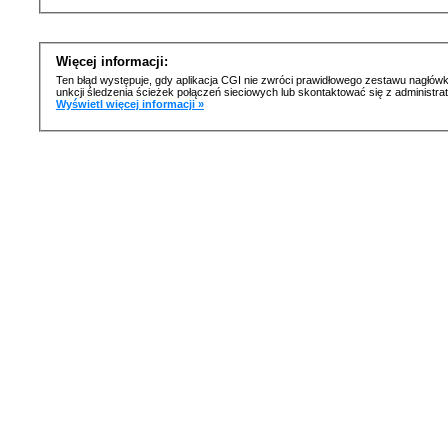
Więcej informacji:
Ten błąd występuje, gdy aplikacja CGI nie zwróci prawidłowego zestawu nagłówk
unkcji śledzenia ścieżek połączeń sieciowych lub skontaktować się z administr
Wyświetl więcej informacji »